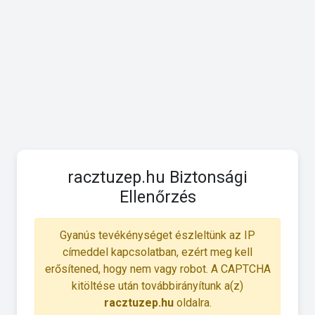
racztuzep.hu Biztonsági
Ellenőrzés
Gyanús tevékénységet észleltünk az IP
címeddel kapcsolatban, ezért meg kell
erősítened, hogy nem vagy robot. A CAPTCHA
kitöltése után továbbirányítunk a(z)
racztuzep.hu
oldalra.