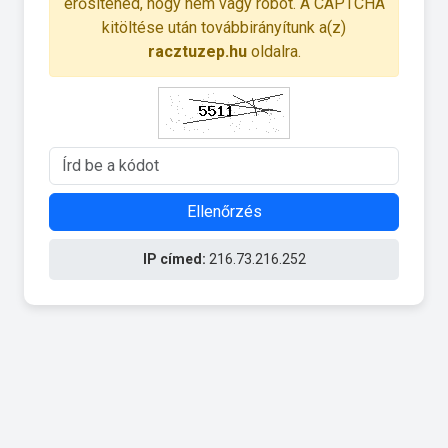
erősítened, hogy nem vagy robot. A CAPTCHA
kitöltése után továbbirányítunk a(z)
racztuzep.hu
oldalra.
Ellenőrzés
IP címed:
216.73.216.252