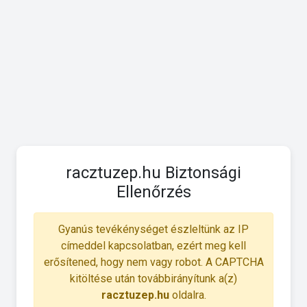
racztuzep.hu Biztonsági
Ellenőrzés
Gyanús tevékénységet észleltünk az IP
címeddel kapcsolatban, ezért meg kell
erősítened, hogy nem vagy robot. A CAPTCHA
kitöltése után továbbirányítunk a(z)
racztuzep.hu
oldalra.