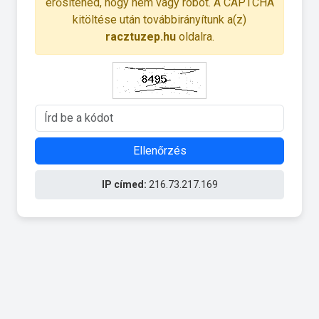
erősítened, hogy nem vagy robot. A CAPTCHA
kitöltése után továbbirányítunk a(z)
racztuzep.hu
oldalra.
Ellenőrzés
IP címed:
216.73.217.169