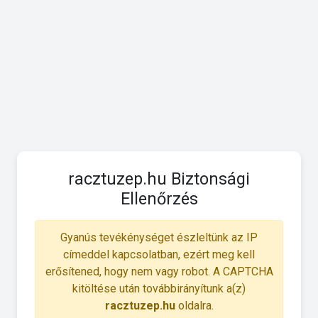
racztuzep.hu Biztonsági
Ellenőrzés
Gyanús tevékénységet észleltünk az IP
címeddel kapcsolatban, ezért meg kell
erősítened, hogy nem vagy robot. A CAPTCHA
kitöltése után továbbirányítunk a(z)
racztuzep.hu
oldalra.