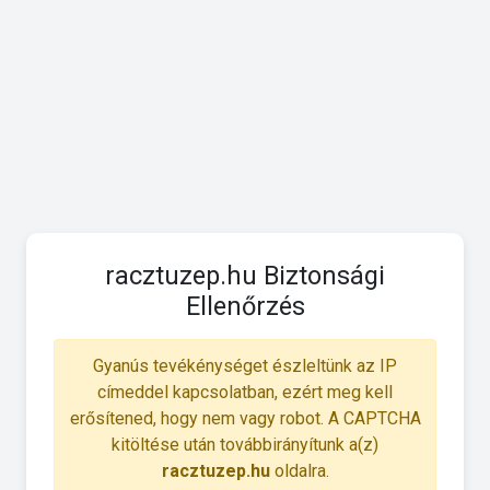
racztuzep.hu Biztonsági
Ellenőrzés
Gyanús tevékénységet észleltünk az IP
címeddel kapcsolatban, ezért meg kell
erősítened, hogy nem vagy robot. A CAPTCHA
kitöltése után továbbirányítunk a(z)
racztuzep.hu
oldalra.