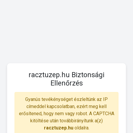
racztuzep.hu Biztonsági
Ellenőrzés
Gyanús tevékénységet észleltünk az IP
címeddel kapcsolatban, ezért meg kell
erősítened, hogy nem vagy robot. A CAPTCHA
kitöltése után továbbirányítunk a(z)
racztuzep.hu
oldalra.