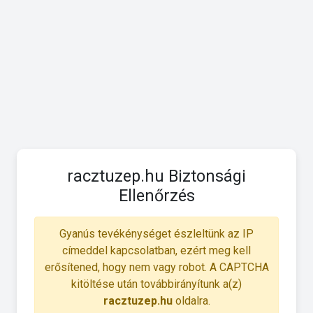
racztuzep.hu Biztonsági
Ellenőrzés
Gyanús tevékénységet észleltünk az IP
címeddel kapcsolatban, ezért meg kell
erősítened, hogy nem vagy robot. A CAPTCHA
kitöltése után továbbirányítunk a(z)
racztuzep.hu
oldalra.