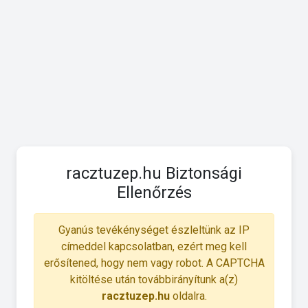
racztuzep.hu Biztonsági
Ellenőrzés
Gyanús tevékénységet észleltünk az IP
címeddel kapcsolatban, ezért meg kell
erősítened, hogy nem vagy robot. A CAPTCHA
kitöltése után továbbirányítunk a(z)
racztuzep.hu
oldalra.