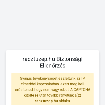
racztuzep.hu Biztonsági
Ellenőrzés
Gyanús tevékénységet észleltünk az IP
címeddel kapcsolatban, ezért meg kell
erősítened, hogy nem vagy robot. A CAPTCHA
kitöltése után továbbirányítunk a(z)
racztuzep.hu
oldalra.