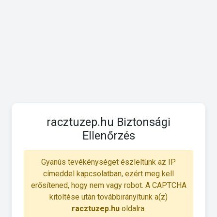
racztuzep.hu Biztonsági
Ellenőrzés
Gyanús tevékénységet észleltünk az IP
címeddel kapcsolatban, ezért meg kell
erősítened, hogy nem vagy robot. A CAPTCHA
kitöltése után továbbirányítunk a(z)
racztuzep.hu
oldalra.