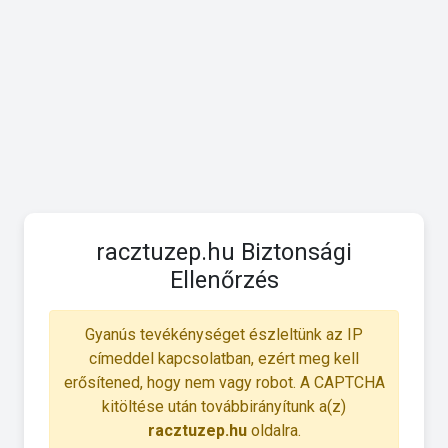
racztuzep.hu Biztonsági
Ellenőrzés
Gyanús tevékénységet észleltünk az IP
címeddel kapcsolatban, ezért meg kell
erősítened, hogy nem vagy robot. A CAPTCHA
kitöltése után továbbirányítunk a(z)
racztuzep.hu
oldalra.