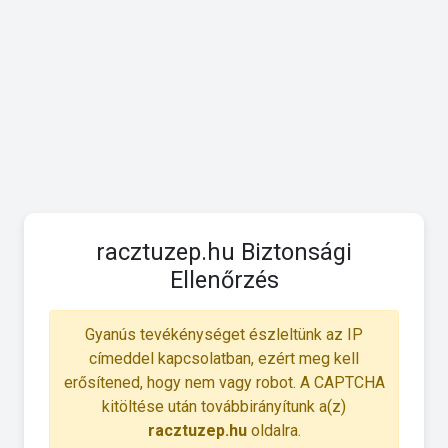
racztuzep.hu Biztonsági
Ellenőrzés
Gyanús tevékénységet észleltünk az IP
címeddel kapcsolatban, ezért meg kell
erősítened, hogy nem vagy robot. A CAPTCHA
kitöltése után továbbirányítunk a(z)
racztuzep.hu
oldalra.