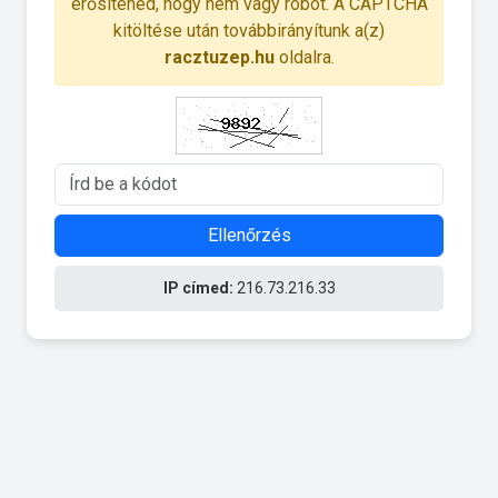
erősítened, hogy nem vagy robot. A CAPTCHA
kitöltése után továbbirányítunk a(z)
racztuzep.hu
oldalra.
Ellenőrzés
IP címed:
216.73.216.33