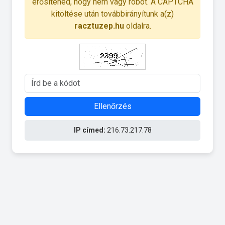
erősítened, hogy nem vagy robot. A CAPTCHA
kitöltése után továbbirányítunk a(z)
racztuzep.hu
oldalra.
Ellenőrzés
IP címed:
216.73.217.78