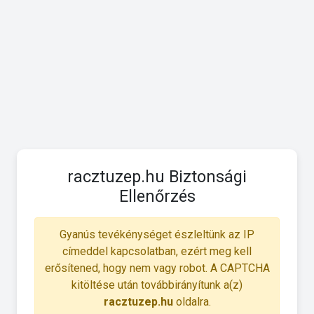
racztuzep.hu Biztonsági
Ellenőrzés
Gyanús tevékénységet észleltünk az IP
címeddel kapcsolatban, ezért meg kell
erősítened, hogy nem vagy robot. A CAPTCHA
kitöltése után továbbirányítunk a(z)
racztuzep.hu
oldalra.