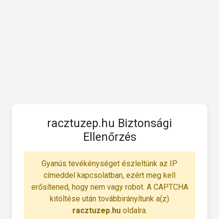
racztuzep.hu Biztonsági
Ellenőrzés
Gyanús tevékénységet észleltünk az IP
címeddel kapcsolatban, ezért meg kell
erősítened, hogy nem vagy robot. A CAPTCHA
kitöltése után továbbirányítunk a(z)
racztuzep.hu
oldalra.