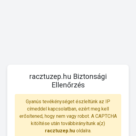
racztuzep.hu Biztonsági
Ellenőrzés
Gyanús tevékénységet észleltünk az IP
címeddel kapcsolatban, ezért meg kell
erősítened, hogy nem vagy robot. A CAPTCHA
kitöltése után továbbirányítunk a(z)
racztuzep.hu
oldalra.