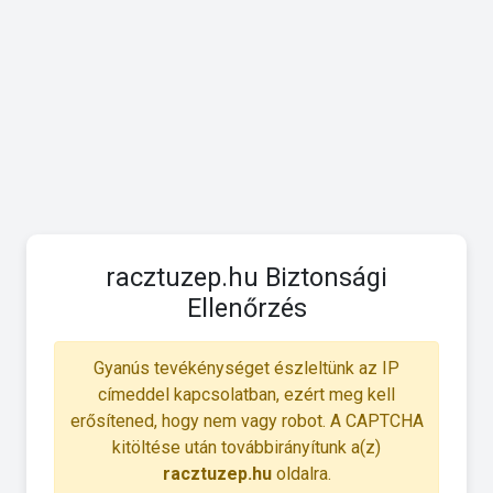
racztuzep.hu Biztonsági
Ellenőrzés
Gyanús tevékénységet észleltünk az IP
címeddel kapcsolatban, ezért meg kell
erősítened, hogy nem vagy robot. A CAPTCHA
kitöltése után továbbirányítunk a(z)
racztuzep.hu
oldalra.